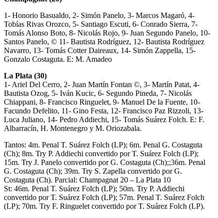
1- Honorio Basualdo, 2- Simón Panelo, 3- Marcos Magaró, 4-
Tobías Rivas Orozco, 5- Santiago Escuti, 6- Conrado Sierra, 7-
Tomás Alonso Boto, 8- Nicolás Rojo, 9- Juan Segundo Panelo, 10-
Santos Panelo, © 11- Bautista Rodríguez, 12- Bautista Rodríguez
Navarro, 13- Tomás Cotter Daireaux, 14- Simón Zappella, 15-
Gonzalo Costaguta. E: M. Amadeo
La Plata (30)
1- Ariel Del Cerro, 2- Juan Martín Fontan ©, 3- Martín Patat, 4-
Bautista Ozog, 5- Iván Kucic, 6- Segundo Pineda, 7- Nicolás
Chiappani, 8- Francisco Ringuelet, 9- Manuel De la Fuente, 10-
Facundo Defelito, 11- Gino Festa, 12- Francisco Paz Rizzoli, 13-
Luca Juliano, 14- Pedro Addiechi, 15- Tomás Suárez Folch. E: F.
Albarracín, H. Montenegro y M. Oriozabala.
Tantos: 4m. Penal T. Suárez Folch (LP); 6m. Penal G. Costaguta
(Ch); 8m. Try P. Addiechi convertido por T. Suárez Folch (LP);
15m. Try J. Panelo convertido por G. Costaguta (Ch);;36m. Penal
G. Costaguta (Ch); 39m. Try S. Zapella convertido por G.
Costaguta (Ch). Parcial: Champagnat 20 – La Plata 10
St: 46m. Penal T. Suárez Folch (LP); 50m. Try P. Addiechi
convertido por T. Suárez Folch (LP); 57m. Penal T. Suárez Folch
(LP); 70m. Try F. Ringuelet convertido por T. Suárez Folch (LP).