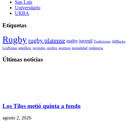
San Luis
Universitario
URBA
Etiquetas
Rugby
rugby platense
rugby juvenil
Tradiciones
AllBlacks
LosPumas
semillero
juveniles
cerebro
apertura
mentalidad
resiliencia
Últimas noticias
Los Tilos metió quinta a fondo
agosto 2, 2026