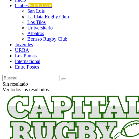
Clubes
POPULAR
San Luis
La Plata Rugby Club
Los Tilos
Universitario
Albatros
Berisso Rugby Club
Juveniles
URBA
Los Pumas
Internacional
Entre Postes
Sin resultado
Ver todos los resultados