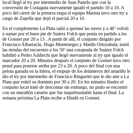
local llegó al try por intermedio de Juan Panelo que con la
conversión de Costaguta nuevamente igualó el partido 10 a 10. A
poco del cierre de la primera etapa el equipo Marista tuvo otro try a
cargo de Zapella que dejó el parcial 20 a 10.
En el complemento La Plata salió a quemar las naves y a 46’ volvió
a sumar por el buen pie de Suárez Folch que ponía en partido a los
de Gonnet por 20 a 13 . A partir de allí, el conjunto dirigido por
Francisco Albarracín, Hugo Montenegro y Martín Oriozabala; tomó
las riendas del encuentro a los 50’ una corajeada de Suárez Folch
habilitó a Pedro Addiechi que llegó nuevamente al try que igualo el
marcador 20 a 20. Minutos después el conjunto de Gonnet tuvo otro
penal para ponerse arriba por 23 a 20. A poco del final con una
pelota ganada en la hilera, el empuje de los delanteros del amarillo le
dio el try por intermedio de Francisco Ringuelet que le dio aire a La
Plata que estiró su dominio por 30 a 20. En los minutos finales el
conjunto local trató de descontar sin embargo, no pudo se encontró
con un murallón canario que fue inquebrantable hasta el final. La
semana próxima La Plata recibe a Hindú en Gonnet.