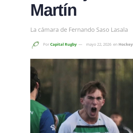
Martín
La cámara de Fernando Saso Lasala
Por
Capital Rugby
mayo 22, 2026
en
Hockey