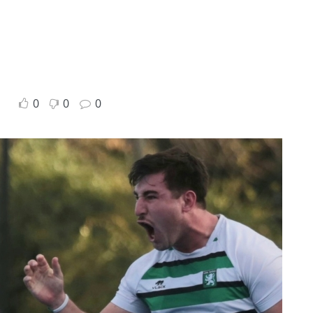
0
0
0