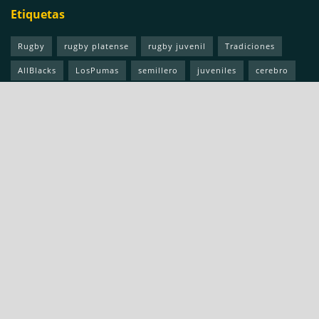
Etiquetas
Rugby
rugby platense
rugby juvenil
Tradiciones
AllBlacks
LosPumas
semillero
juveniles
cerebro
apertura
mentalidad
resiliencia
Últimas noticias
Dos clásicos esperados en juveniles
AGOSTO 9, 2026
Los Tilos metió quinta a fondo
AGOSTO 2, 2026