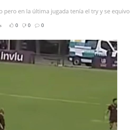
 pero en la última jugada tenía el try y se equiv
0
0
0
s