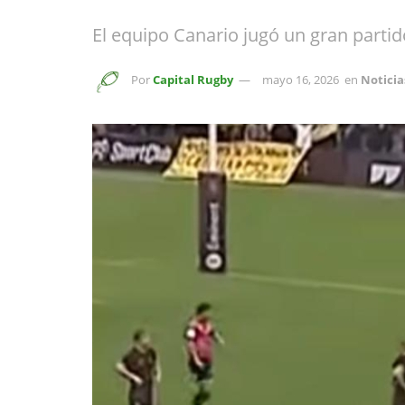
El equipo Canario jugó un gran partido
Por
Capital Rugby
mayo 16, 2026
en
Noticia