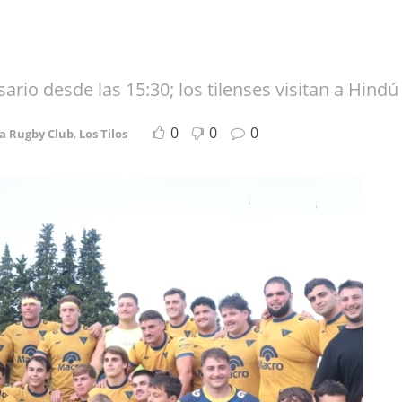
sario desde las 15:30; los tilenses visitan a Hindú
0
0
0
ta Rugby Club
,
Los Tilos